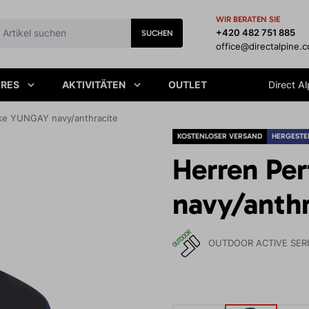
WIR BERATEN SIE
+420 482 751 885
SUCHEN
office@directalpine.
IRES
AKTIVITÄTEN
OUTLET
Direct Al
ke YUNGAY navy/anthracite
KOSTENLOSER VERSAND
HERGESTEL
Herren Pe
navy/anthr
OUTDOOR ACTIVE SER