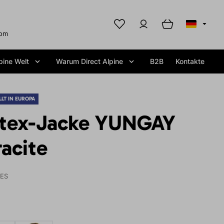
com
pine Welt
Warum Direct Alpine
B2B
Kontakte
LT IN EUROPA
rtex-Jacke YUNGAY
acite
IES