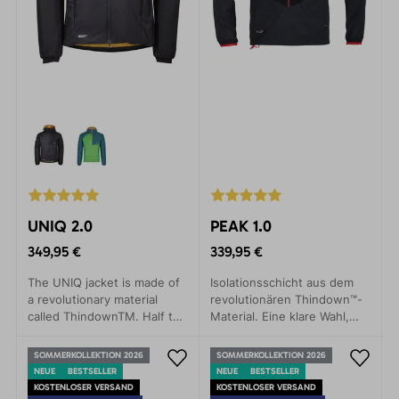
UNIQ 2.0
PEAK 1.0
349,95 €
339,95 €
The UNIQ jacket is made of
Isolationsschicht aus dem
a revolutionary material
revolutionären Thindown™-
called ThindownTM. Half the
Material. Eine klare Wahl,
thickness of this fabric is
wenn Sie Gramm einsparen,
enough to achieve the same
thermischen Komfort und
SOMMERKOLLEKTION 2026
SOMMERKOLLEKTION 2026
thermal comfort as with a
Bewegungsfreiheit
NEUE
BESTSELLER
NEUE
BESTSELLER
synthetic filling.
gewährleisten möchten.
KOSTENLOSER VERSAND
KOSTENLOSER VERSAND