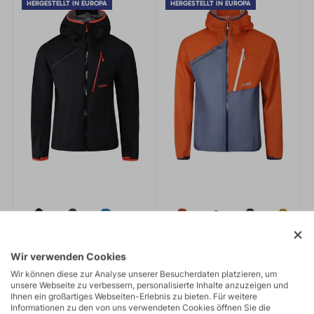
HERGESTELLT IN EUROPA
HERGESTELLT IN EUROPA
Wir verwenden Cookies
Wir können diese zur Analyse unserer Besucherdaten platzieren, um
unsere Webseite zu verbessern, personalisierte Inhalte anzuzeigen und
CYCLONE 4.0
CYCLONE 3.0
Ihnen ein großartiges Webseiten-Erlebnis zu bieten. Für weitere
284,95 €
284,95 €
Informationen zu den von uns verwendeten Cookies öffnen Sie die