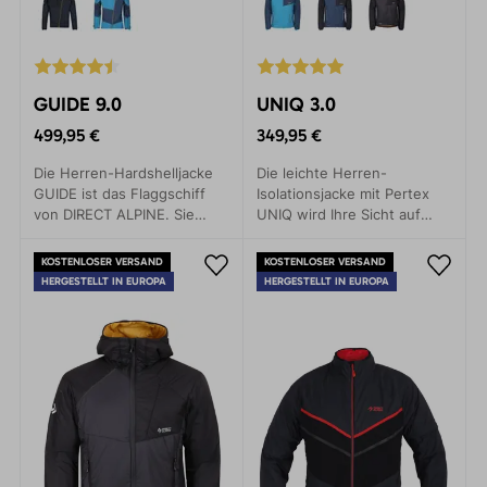
GUIDE 9.0
UNIQ 3.0
499,95 €
349,95 €
Die Herren-Hardshelljacke
Die leichte Herren-
GUIDE ist das Flaggschiff
Isolationsjacke mit Pertex
von DIRECT ALPINE. Sie
UNIQ wird Ihre Sicht auf
zeichnet sich durch
Outdoor-Aktivitäten
Eigenschaften wie
verändern. Sie besteht aus
KOSTENLOSER VERSAND
KOSTENLOSER VERSAND
Leichtigkeit, Funktionalität
dem revolutionären Material
HERGESTELLT IN EUROPA
HERGESTELLT IN EUROPA
und gutes Packmaß aus. Sie
Thindown. Das Obermaterial
ist ein toller Partner, auf den
PERTEX zeichnet sich durch
man sich bei jedem Wetter
seine Atmungsaktivität und
verlassen kann.
Leichtigkeit aus, die Füllung
Thindown durch ihre
Wärmeisolierung.