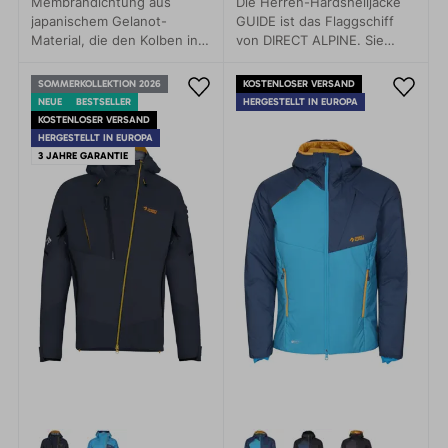
Membrandichtung aus
Die Herren-Hardshelljacke
japanischem Gelanot-
GUIDE ist das Flaggschiff
Material, die den Kolben in
von DIRECT ALPINE. Sie
der Mitte umschließt, für
zeichnet sich durch
den Transport in
Eigenschaften wie
SOMMERKOLLEKTION 2026
KOSTENLOSER VERSAND
wartungsarme, mechanisch
Leichtigkeit, Funktionalität
NEUE
BESTSELLER
HERGESTELLT IN EUROPA
betriebene Fahrzeuge.
und gutes Packmaß aus. Sie
KOSTENLOSER VERSAND
ist ein toller Partner, auf den
HERGESTELLT IN EUROPA
man sich bei jedem Wetter
3 JAHRE GARANTIE
verlassen kann.