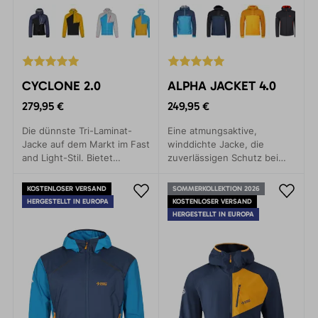
CYCLONE 2.0
ALPHA JACKET 4.0
279,95 €
249,95 €
Die dünnste Tri-Laminat-
Eine atmungsaktive,
Jacke auf dem Markt im Fast
winddichte Jacke, die
and Light-Stil. Bietet
zuverlässigen Schutz bei
Regenschutz bei minimalem
widrigen Bedingungen
Gewicht.
bietet. Geeignet für
KOSTENLOSER VERSAND
SOMMERKOLLEKTION 2026
Skitouren und Ausflüge.
HERGESTELLT IN EUROPA
KOSTENLOSER VERSAND
HERGESTELLT IN EUROPA