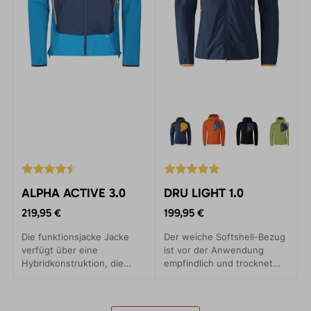
ALPHA ACTIVE 3.0
DRU LIGHT 1.0
219,95 €
199,95 €
Die funktionsjacke Jacke
Der weiche Softshell-Bezug
verfügt über eine
ist vor der Anwendung
Hybridkonstruktion, die
empfindlich und trocknet
leichtes PERTEX® Quantum
schnell ein. Wir sind für die
Air-Material und extrem
aktive Teilnahme an den
atmungsaktive Polartec®
Jakobsaktivitäten zuständig.