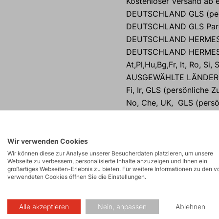
Kostenloser Versand ab 
DEUTSCHLAND GLS (pers
DEUTSCHLAND GLS Parc
DEUTSCHLAND HERMES HD
DEUTSCHLAND HERMES P
At,Pl,Hu,Bg,Fr, It, Ro, S
AUSGEWÄHLTE LÄNDER 
Fi, Ir, GLS (persönliche 
No, Che, UK, GLS (persö
Der Käufer ist verpflich
Klebebandes mit dem Fir
bei Anlieferung anhand d
Wir verwenden Cookies
einer Sendung zu verweig
Wir können diese zur Analyse unserer Besucherdaten platzieren, um unsere
Webseite zu verbessern, personalisierte Inhalte anzuzeigen und Ihnen ein
unvollständig oder besch
großartiges Webseiten-Erlebnis zu bieten. Für weitere Informationen zu den v
verwendeten Cookies öffnen Sie die Einstellungen.
es erforderlich, den Sch
beschädigte Sendung ist
Schadensprotokoll ist mi
Alle akzeptieren
Nein, anpassen
Ablehnen
Alpine zu senden. Die n