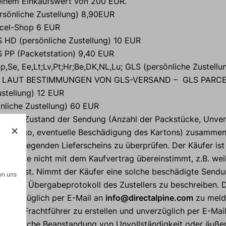
einem Einkaufswert von 200 EUR.
önliche Zustellung) 8,90EUR
el-Shop 6 EUR
 (persönliche Zustellung) 10 EUR
P (Packetstation) 9,40 EUR
i, Sp,Se, Ee,Lt;Lv,Pt;Hr;Be,DK,NL,Lu; GLS (persönliche Zustell
LAUT BESTIMMUNGEN VON GLS-VERSAND – GLS PARCE
Zustellung) 12 EUR
nliche Zustellung) 60 EUR
tet, den Zustand der Sendung (Anzahl der Packstücke, Unver
menlogo, eventuelle Beschädigung des Kartons) zusammen 
es beiliegenden Lieferscheins zu überprüfen. Der Käufer is
ern, die nicht mit dem Kaufvertrag übereinstimmt, z.B. wei
ädigt ist. Nimmt der Käufer eine solche beschädigte Sendun
on uns
aden im Übergabeprotokoll des Zustellers zu beschreiben. D
 unverzüglich per E-Mail an
info@directalpine.com
zu meld
t dem Frachtführer zu erstellen und unverzüglich per E-Mai
achträgliche Beanstandung von Unvollständigkeit oder äuße