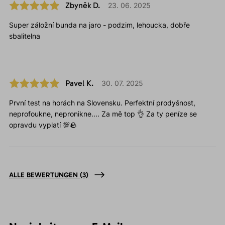
Zbyněk D.
23. 06. 2025
Super záložní bunda na jaro - podzim, lehoucka, dobře
sbalitelna
Pavel K.
30. 07. 2025
První test na horách na Slovensku. Perfektní prodyšnost,
neprofoukne, nepronikne.... Za mě top 👌 Za ty peníze se
opravdu vyplatí 💯🪨
ALLE BEWERTUNGEN
(3)