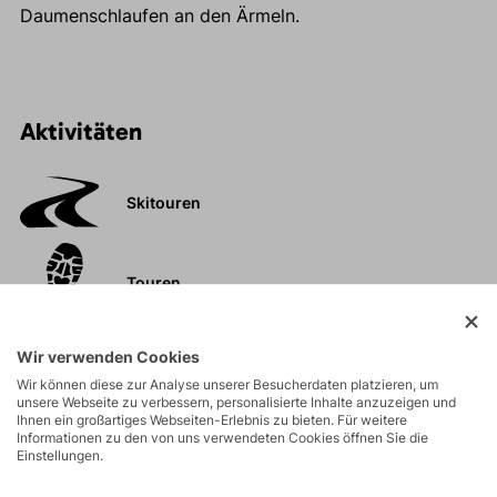
Daumenschlaufen an den Ärmeln.
Aktivitäten
Skitouren
Touren
Felsklettern und
Wir verwenden Cookies
Klettersteige
Wir können diese zur Analyse unserer Besucherdaten platzieren, um
unsere Webseite zu verbessern, personalisierte Inhalte anzuzeigen und
Ihnen ein großartiges Webseiten-Erlebnis zu bieten. Für weitere
Informationen zu den von uns verwendeten Cookies öffnen Sie die
Hochtouren
Einstellungen.