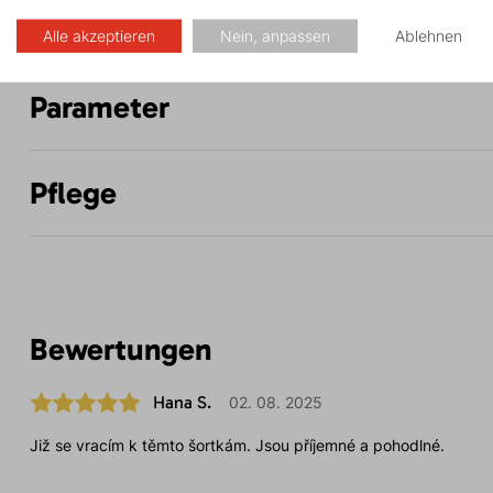
Beschreibung
Alle akzeptieren
Nein, anpassen
Ablehnen
Parameter
Pflege
Bewertungen
Hana S.
02. 08. 2025
Již se vracím k těmto šortkám. Jsou příjemné a pohodlné.