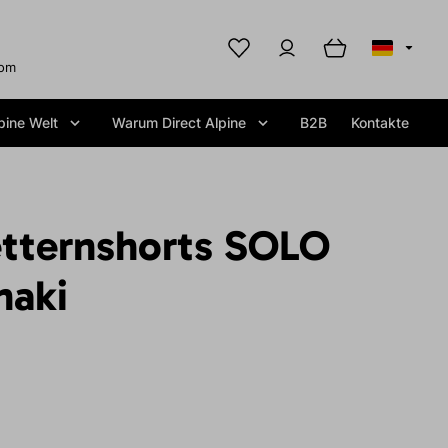
com
pine Welt
Warum Direct Alpine
B2B
Kontakte
etternshorts SOLO
haki