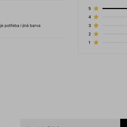
5
4
e potřeba i jiná barva
3
2
1