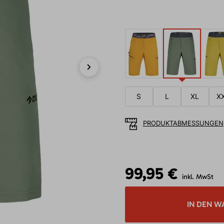
Next
S
L
XL
X
PRODUKTABMESSUNGEN
99,95 €
inkl. MwSt
IN DEN W