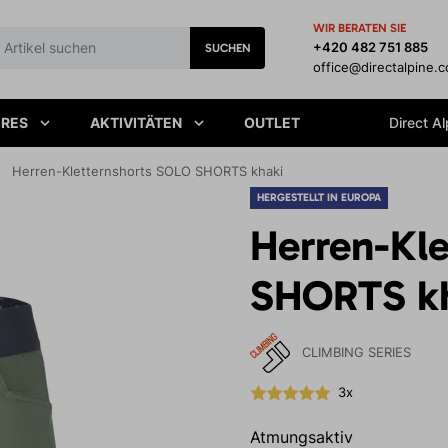
WIR BERATEN SIE
+420 482 751 885
SUCHEN
office@directalpine.
IRES
AKTIVITÄTEN
OUTLET
Direct Al
Herren-Kletternshorts SOLO SHORTS khaki
HERGESTELLT IN EUROPA
Herren-Kl
SHORTS k
CLIMBING SERIES
3x
Atmungsaktiv