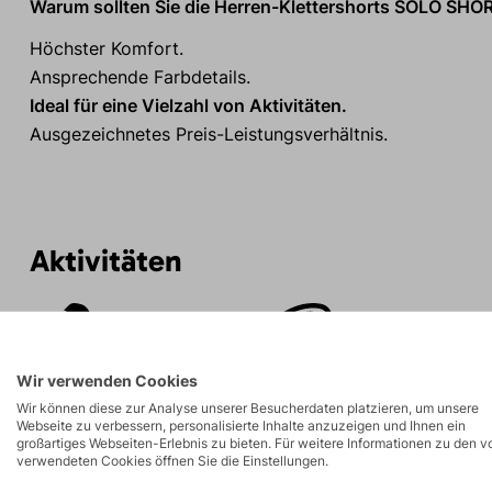
Warum sollten Sie die Herren-Klettershorts SOLO SHO
Höchster Komfort.
Ansprechende Farbdetails.
Ideal für eine Vielzahl von Aktivitäten.
Ausgezeichnetes Preis-Leistungsverhältnis.
Aktivitäten
Felsklettern und
Touren
Klettersteige
Wir verwenden Cookies
Wir können diese zur Analyse unserer Besucherdaten platzieren, um unsere
Webseite zu verbessern, personalisierte Inhalte anzuzeigen und Ihnen ein
großartiges Webseiten-Erlebnis zu bieten. Für weitere Informationen zu den v
verwendeten Cookies öffnen Sie die Einstellungen.