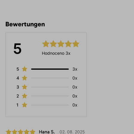
Bewertungen
5
Hodnoceno 3x
5
3x
4
0x
3
0x
2
0x
1
0x
Hana S.
02. 08. 2025