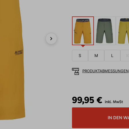
Next
S
M
L
X
PRODUKTABMESSUNGEN
99,95 €
inkl. MwSt
IN DEN W