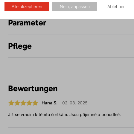
Alle akzeptieren
Nein, anpassen
Ablehnen
Parameter
Pflege
Bewertungen
Hana S.
02. 08. 2025
Již se vracím k těmto šortkám. Jsou příjemné a pohodlné.