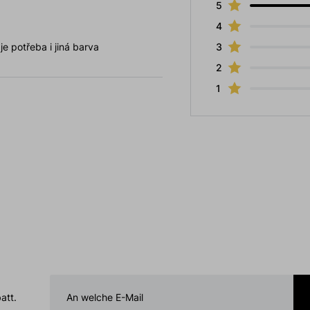
5
4
e potřeba i jiná barva
3
2
1
att.