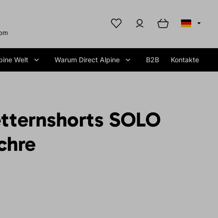
com
pine Welt
Warum Direct Alpine
B2B
Kontakte
etternshorts SOLO
chre