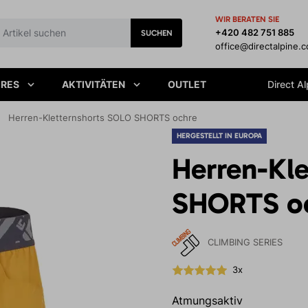
WIR BERATEN SIE
+420 482 751 885
SUCHEN
office@directalpine.
IRES
AKTIVITÄTEN
OUTLET
Direct Al
Herren-Kletternshorts SOLO SHORTS ochre
HERGESTELLT IN EUROPA
Herren-Kl
SHORTS o
CLIMBING SERIES
3x
Atmungsaktiv