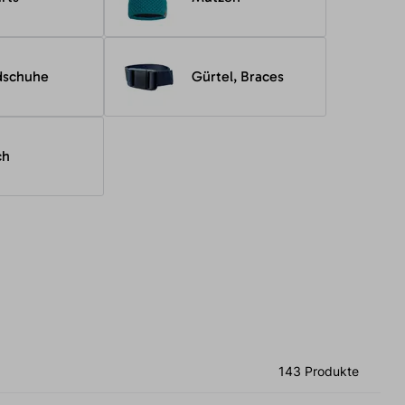
dschuhe
Gürtel, Braces
ch
143 Produkte