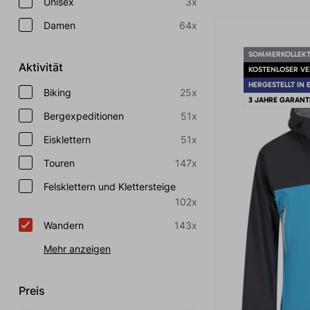
Unisex
3x
Damen
64x
SOMMERKOLLEKT
Aktivität
KOSTENLOSER V
HERGESTELLT IN 
Biking
25x
3 JAHRE GARANT
Bergexpeditionen
51x
Eisklettern
51x
Touren
147x
Felsklettern und Klettersteige
102x
Wandern
143x
Mehr anzeigen
Preis