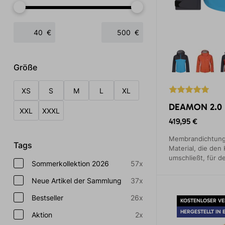
€
€
Größe
XS
S
M
L
XL
DEAMON 2.0
XXL
XXXL
419,95 €
Membrandichtung 
Tags
Material, die den 
umschließt, für d
Sommerkollektion 2026
57x
wartungsarme, me
Fahrzeuge.
Neue Artikel der Sammlung
37x
Bestseller
26x
KOSTENLOSER V
HERGESTELLT IN 
Aktion
2x