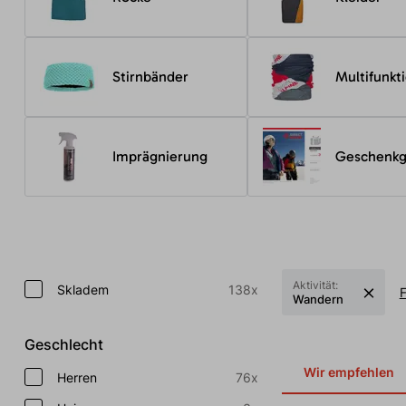
Stirnbänder
Multifunkt
Imprägnierung
Geschenkg
Aktivität:
Skladem
138x
F
Wandern
Geschlecht
Wir empfehlen
Herren
76x