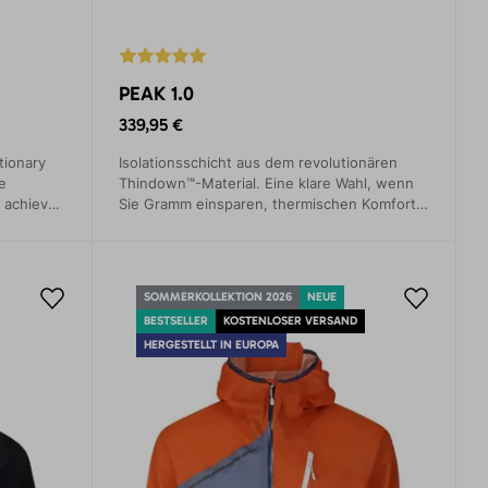
PEAK 1.0
339,95 €
tionary
Isolationsschicht aus dem revolutionären
e
Thindown™-Material. Eine klare Wahl, wenn
o achieve
Sie Gramm einsparen, thermischen Komfort
 synthetic
und Bewegungsfreiheit gewährleisten
möchten.
SOMMERKOLLEKTION 2026
NEUE
BESTSELLER
KOSTENLOSER VERSAND
HERGESTELLT IN EUROPA