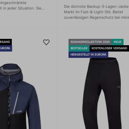
eingeschränkte
Die dünnste Backup-3-Lagen-Jacke
 in jeder Situation. Sie
Markt im Fast-&-Light-Stil. Bietet
te bei Bergtouren,
zuverlässigen Regenschutz bei min
 beim Klettern zu
Gewicht.
ERSAND
SOMMERKOLLEKTION 2026
NEUE
EUROPA
BESTSELLER
KOSTENLOSER VERSAND
HERGESTELLT IN EUROPA