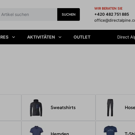
WIR BERATEN SIE
+420 482 751 885
SUCHEN
office@directalpine.
IRES
AKTIVITÄTEN
OUTLET
Direct Al
Sweatshirts
Hos
Hemden
T-Sh