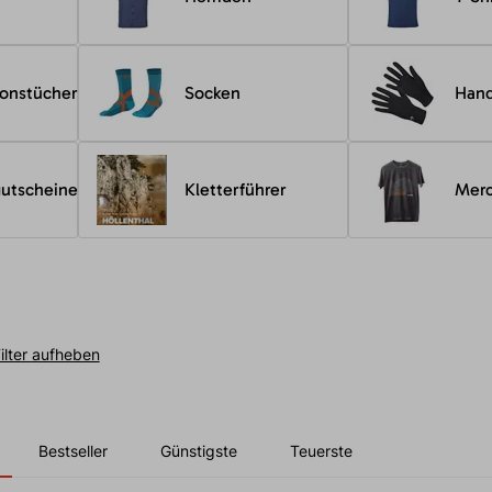
ionstücher
Socken
Han
utscheine
Kletterführer
Mer
ilter aufheben
Bestseller
Günstigste
Teuerste