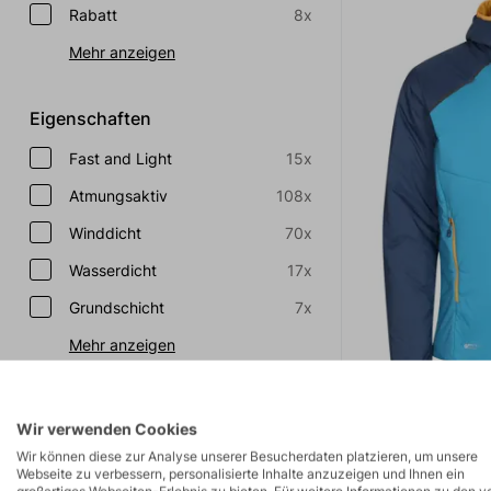
Rabatt
8x
Mehr anzeigen
Eigenschaften
Fast and Light
15x
Atmungsaktiv
108x
Winddicht
70x
Wasserdicht
17x
Grundschicht
7x
Mehr anzeigen
Schnitt
Wir verwenden Cookies
men (ATHLETIC FIT)
27x
Wir können diese zur Analyse unserer Besucherdaten platzieren, um unsere
Webseite zu verbessern, personalisierte Inhalte anzuzeigen und Ihnen ein
men (REGULAR FIT)
49x
großartiges Webseiten-Erlebnis zu bieten. Für weitere Informationen zu den v