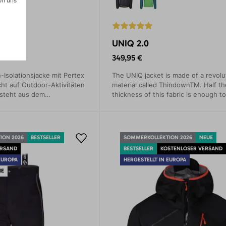
UNIQ 2.0
349,95 €
-Isolationsjacke mit Pertex
The UNIQ jacket is made of a revolu
cht auf Outdoor-Aktivitäten
material called ThindownTM. Half th
esteht aus dem
thickness of this fabric is enough t
terial Thindown. Das
the same thermal comfort as with a
TEX zeichnet sich durch
filling.
vität und Leichtigkeit aus,
own durch ihre
ION 2026
BESTSELLER
SOMMERKOLLEKTION 2026
NEUE
ERSAND
BESTSELLER
KOSTENLOSER VERSAND
EUROPA
HERGESTELLT IN EUROPA
IE