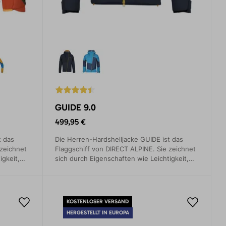
GUIDE 9.0
499,95 €
t das
Die Herren-Hardshelljacke GUIDE ist das
 zeichnet
Flaggschiff von DIRECT ALPINE. Sie zeichnet
igkeit,
sich durch Eigenschaften wie Leichtigkeit,
s. Sie ist
Funktionalität und gutes Packmaß aus. Sie ist
 bei jedem
ein toller Partner, auf den man sich bei jedem
Wetter verlassen kann.
KOSTENLOSER VERSAND
HERGESTELLT IN EUROPA