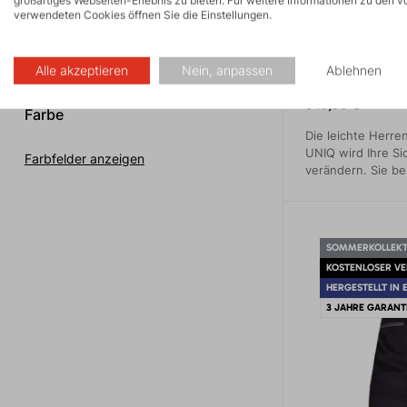
verwendeten Cookies öffnen Sie die Einstellungen.
lady (ATHLETIC FIT)
16x
lady (REGULAR FIT)
48x
Alle akzeptieren
Nein, anpassen
Ablehnen
UNIQ 3.0
349,95 €
Farbe
Die leichte Herren
UNIQ wird Ihre Si
Farbfelder anzeigen
verändern. Sie b
revolutionären Ma
Obermaterial PER
seine Atmungsakti
die Füllung Thind
SOMMERKOLLEKT
Wärmeisolierung.
KOSTENLOSER V
HERGESTELLT IN 
3 JAHRE GARANT