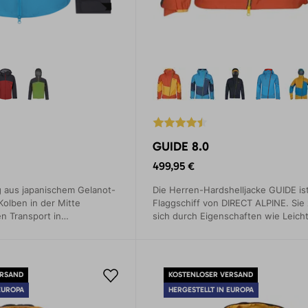
GUIDE 8.0
499,95 €
aus japanischem Gelanot-
Die Herren-Hardshelljacke GUIDE is
Kolben in der Mitte
Flaggschiff von DIRECT ALPINE. Sie
en Transport in
sich durch Eigenschaften wie Leicht
chanisch betriebene
Funktionalität und gutes Packmaß au
ein toller Partner, auf den man sich
Wetter verlassen kann.
ERSAND
KOSTENLOSER VERSAND
EUROPA
HERGESTELLT IN EUROPA