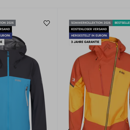
ION 2026
SOMMERKOLLEKTION 2026
BESTSELL
ERSAND
KOSTENLOSER VERSAND
EUROPA
HERGESTELLT IN EUROPA
IE
3 JAHRE GARANTIE