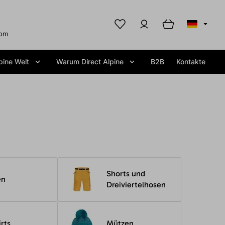
com
pine Welt
Warum Direct Alpine
B2B
Kontakte
Shorts und
en
Dreiviertelhosen
irts
Mützen