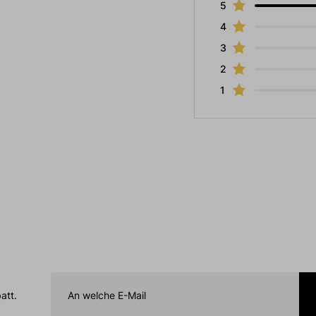
5
4
3
2
1
att.