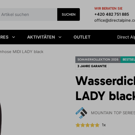
WIR BERATEN SIE
+420 482 751 885
SUCHEN
office@directalpine.
IRES
AKTIVITÄTEN
OUTLET
Direct Al
nhose MIDI LADY black
SOMMERKOLLEKTION 2026
BESTSE
3 JAHRE GARANTIE
Wasserdic
LADY blac
MOUNTAIN TOP SERIE
1x