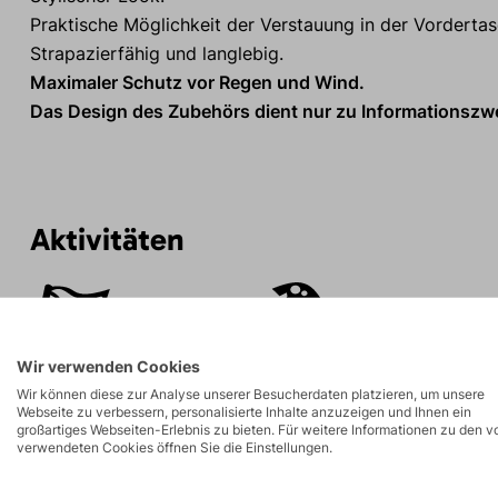
Praktische Möglichkeit der Verstauung in der Vordertas
Strapazierfähig und langlebig.
Maximaler Schutz vor Regen und Wind.
Das Design des Zubehörs dient nur zu Informationszwe
Aktivitäten
Bergexpeditionen
Eisklettern
Wir verwenden Cookies
Wir können diese zur Analyse unserer Besucherdaten platzieren, um unsere
Webseite zu verbessern, personalisierte Inhalte anzuzeigen und Ihnen ein
großartiges Webseiten-Erlebnis zu bieten. Für weitere Informationen zu den v
verwendeten Cookies öffnen Sie die Einstellungen.
Beschreibung