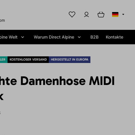
com
pine Welt
Warum Direct Alpine
B2B
Kontakte
LLER
KOSTENLOSER VERSAND
HERGESTELLT IN EUROPA
hte Damenhose MIDI
k
S