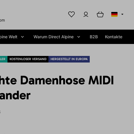
com
pine Welt
Warum Direct Alpine
B2B
Kontakte
LLER
KOSTENLOSER VERSAND
HERGESTELLT IN EUROPA
hte Damenhose MIDI
sander
S