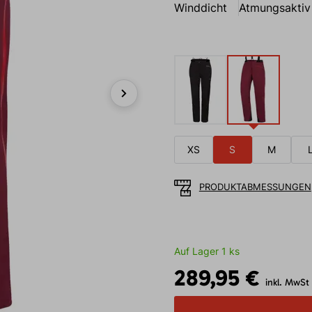
Winddicht
Atmungsaktiv
Next
XS
S
M
PRODUKTABMESSUNGEN
Auf Lager 1 ks
289,95 €
inkl. MwSt