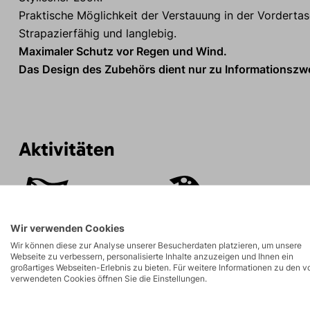
Praktische Möglichkeit der Verstauung in der Vordertas
Strapazierfähig und langlebig.
Maximaler Schutz vor Regen und Wind.
Das Design des Zubehörs dient nur zu Informationszwe
Aktivitäten
Bergexpeditionen
Eisklettern
Wir verwenden Cookies
Wir können diese zur Analyse unserer Besucherdaten platzieren, um unsere
Webseite zu verbessern, personalisierte Inhalte anzuzeigen und Ihnen ein
großartiges Webseiten-Erlebnis zu bieten. Für weitere Informationen zu den v
verwendeten Cookies öffnen Sie die Einstellungen.
Beschreibung