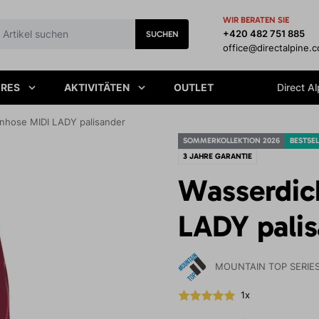
WIR BERATEN SIE
+420 482 751 885
SUCHEN
office@directalpine.
IRES
AKTIVITÄTEN
OUTLET
Direct Al
nhose MIDI LADY palisander
SOMMERKOLLEKTION 2026
BESTSE
3 JAHRE GARANTIE
Wasserdic
LADY pali
MOUNTAIN TOP SERIE
1x