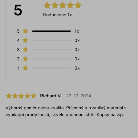
5
Hodnoceno 1x
5
1x
4
0x
3
0x
2
0x
1
0x
Richard V.
22. 12. 2024
Výborný poměr cena/ kvalita. Příjemný a trvanlivý materiál s
vynikající prodyšností, skvěle padnoucí střih. Kapsy na zip.