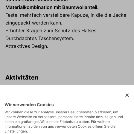
Materialkombination mit Baumwollanteil.
Feste, mehrfach verstellbare Kapuze, in die die Jacke
eingepackt werden kann.
Erhöhter Kragen zum Schutz des Halses.
Durchdachtes Taschensystem.
Attraktives Design.
Aktivitäten
Touren
Wir verwenden Cookies
Wir können diese zur Analyse unserer Besucherdaten platzieren, um
unsere Webseite zu verbessern, personalisierte Inhalte anzuzeigen und
Wandern
Ihnen ein großartiges Webseiten-Erlebnis zu bieten. Für weitere
Informationen zu den von uns verwendeten Cookies öffnen Sie die
Einstellungen.