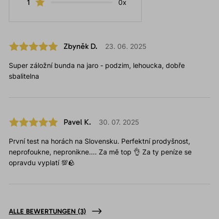
1
0x
Zbyněk D.
23. 06. 2025
Super záložní bunda na jaro - podzim, lehoucka, dobře
sbalitelna
Pavel K.
30. 07. 2025
První test na horách na Slovensku. Perfektní prodyšnost,
neprofoukne, nepronikne.... Za mě top 👌 Za ty peníze se
opravdu vyplatí 💯🪨
ALLE BEWERTUNGEN
(3)