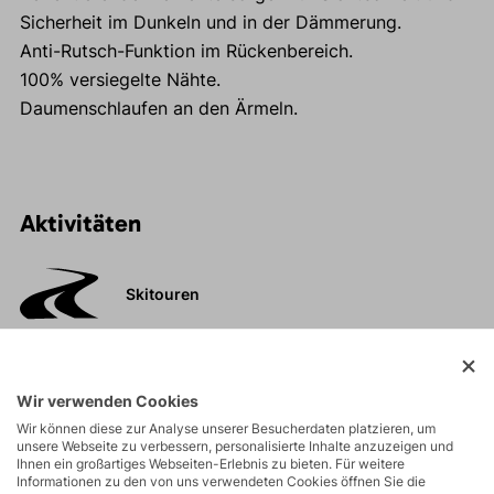
Sicherheit im Dunkeln und in der Dämmerung.
Anti-Rutsch-Funktion im Rückenbereich.
100% versiegelte Nähte.
Daumenschlaufen an den Ärmeln.
Aktivitäten
Skitouren
Touren
Wir verwenden Cookies
Wir können diese zur Analyse unserer Besucherdaten platzieren, um
Felsklettern und
unsere Webseite zu verbessern, personalisierte Inhalte anzuzeigen und
Ihnen ein großartiges Webseiten-Erlebnis zu bieten. Für weitere
Klettersteige
Informationen zu den von uns verwendeten Cookies öffnen Sie die