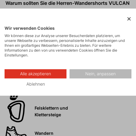
Warum sollten Sie die Herren-Wandershorts VULCAN
SHORTS kaufen?
Maximaler Komfort.
Wir verwenden Cookies
Schnelltrocknend und atmungsaktiv.
Wir können diese zur Analyse unserer Besucherdaten platzieren, um
Durchdachtes Taschensystem.
unsere Webseite zu verbessern, personalisierte Inhalte anzuzeigen und
Ihnen ein großartiges Webseiten-Erlebnis zu bieten. Für weitere
Informationen zu den von uns verwendeten Cookies öffnen Sie die
Einstellungen.
Aktivitäten
Alle akzeptieren
Nein, anpassen
Ablehnen
Touren
Felsklettern und
Klettersteige
Wandern