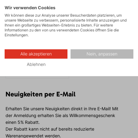
Wir verwenden Cookies
Wir können diese zur Analyse unserer Besucherdaten platzieren, um
unsere Webseite zu verbessern, personalisierte Inhalte anzuzeigen und
Ihnen ein großartiges Webseiten-Erlebnis zu bieten. Für weitere
Informationen zu den von uns verwendeten Cookies öffnen Sie die
Einstellungen.
HORN LADY 1.0
69,95 €
Alle akzeptieren
Nein, anpassen
Das Damen-Funktions-T-
Ablehnen
Shirt HORN Lady ist für
Aktivitäten aller Art
konzipiert. Es besteht aus
recycelbarem Material.
Neuigkeiten per E-Mail
Erhalten Sie unsere Neuigkeiten direkt in Ihre E-Mail! Mit
der Anmeldung erhalten Sie als Willkommensgeschenk
einen 5% Rabatt.
Der Rabatt kann nicht auf bereits reduzierte
Warenangewendet werden.