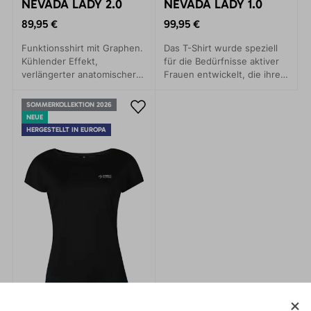
NEVADA LADY 2.0
NEVADA LADY 1.0
89,95 €
99,95 €
Funktionsshirt mit Graphen.
Das T-Shirt wurde speziell
Kühlender Effekt,
für die Bedürfnisse aktiver
verlängerter anatomischer
Frauen entwickelt, die ihre
Schnitt. Daumen- und
Outdoor-Abenteuer mit
Uhrenöffnungen – jetzt
maximalem Komfort
SOMMERKOLLEKTION 2026
ohne Kapuze.
genießen und dabei stilvoll
NEUE
aussehen möchten.
HERGESTELLT IN EUROPA