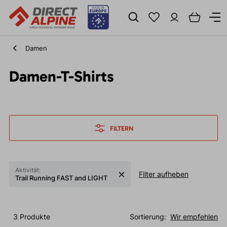
Damen
Damen-T-Shirts
FILTERN
Aktivität:
Filter aufheben
Trail Running FAST and LIGHT
3 Produkte
Sortierung:
Wir empfehlen