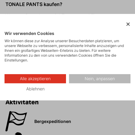
TONALE PANTS kaufen?
Warmes Stretchmaterial Tecnostretch™.
Ausreichender Wärmekomfort.
Breiter Bund, der sich bequem an die Taille
Wir verwenden Cookies
anschmiegt.
Wir können diese zur Analyse unserer Besucherdaten platzieren, um
unsere Webseite zu verbessern, personalisierte Inhalte anzuzeigen und
Die Hose rutscht nicht herunter und muss nicht
Ihnen ein großartiges Webseiten-Erlebnis zu bieten. Für weitere
ständig hochgezogen werden.
Informationen zu den von uns verwendeten Cookies öffnen Sie die
Einstellungen.
Eingrifftasche auf der Rückseite.
Reflektierende Elemente am Hosenbein.
Alle akzeptieren
Nein, anpassen
Ablehnen
Aktivitäten
Bergexpeditionen