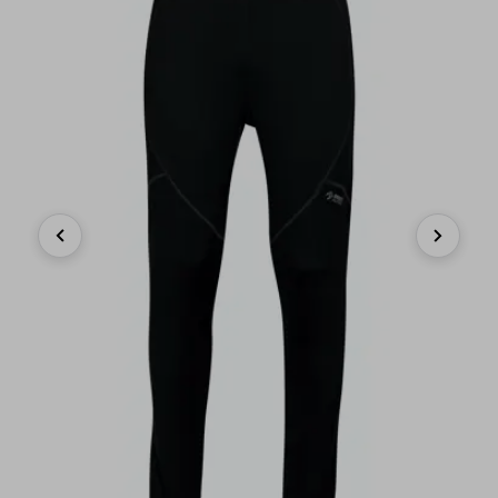
Previous
Next