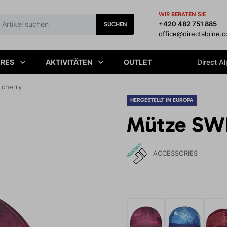
WIR BERATEN SIE
+420 482 751 885
SUCHEN
office@directalpine.
IRES
AKTIVITÄTEN
OUTLET
Direct Al
 cherry
HERGESTELLT IN EUROPA
Mütze SWI
ACCESSORIES