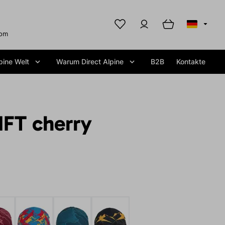
com
pine Welt
Warum Direct Alpine
B2B
Kontakte
FT cherry