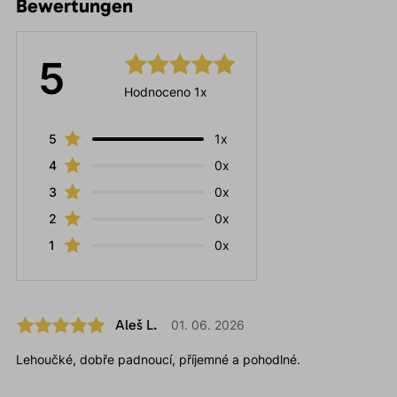
Bewertungen
5
Hodnoceno 1x
5
1x
4
0x
3
0x
2
0x
1
0x
Aleš L.
01. 06. 2026
Lehoučké, dobře padnoucí, příjemné a pohodlné.