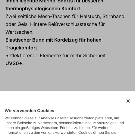
Innenliegende Merino-Shorts für besseren
thermophysiologischen Komfort.
Zwei seitliche Mesh-Taschen für Halstuch, Stirnband
oder Gels. Hintere Reißverschlusstasche für
Wertsachen.
Elastischer Bund mit Kordelzug für hohen
Tragekomfort.
Reflektierende Elemente für mehr Sicherheit.
UV30+.
Aktivitäten
Wir verwenden Cookies
Touren
Wir können diese zur Analyse unserer Besucherdaten platzieren, um
unsere Webseite zu verbessern, personalisierte Inhalte anzuzeigen und
Ihnen ein großartiges Webseiten-Erlebnis zu bieten. Für weitere
Trail Running
Informationen zu den von uns verwendeten Cookies öffnen Sie die