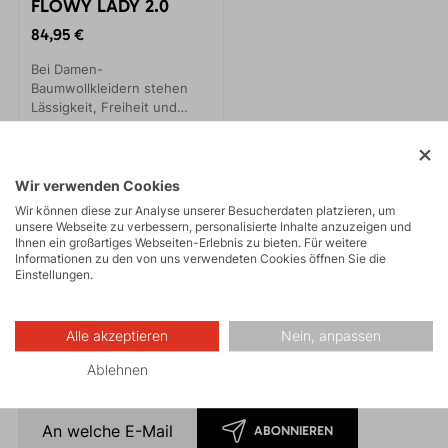
FLOWY LADY 2.0
84,95 €
Bei Damen-
Baumwollkleidern stehen
Lässigkeit, Freiheit und
Farbkombination im
Vordergrund. Große
Vordertaschen verleihen
Neuigkeiten per E-Mail
dem Kleid einen
Wir verwenden Cookies
jugendlichen Look, der
Wir können diese zur Analyse unserer Besucherdaten platzieren, um
Kundinnen jeden Alters
Erhalten Sie unsere Neuigkeiten direkt in Ihre E-Mail! Mit
unsere Webseite zu verbessern, personalisierte Inhalte anzuzeigen und
überzeugt.
Ihnen ein großartiges Webseiten-Erlebnis zu bieten. Für weitere
der Anmeldung erhalten Sie als Willkommensgeschenk
Informationen zu den von uns verwendeten Cookies öffnen Sie die
einen 5% Rabatt.
Einstellungen.
Der Rabatt kann nicht auf bereits reduzierte
Warenangewendet werden.
Alle akzeptieren
Nein, anpassen
* Durch die Anmeldung stimmen Sie der
Verarbeitung
personenbezogener Daten
zu.
Ablehnen
ABONNIEREN