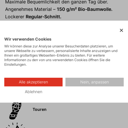
Maximale Bequemlichkeit den ganzen Tag über.
Angenehmes Material –
150 g/m² Bio-Baumwolle.
Lockerer
Regular-Schnitt.
Die Farbe stammt aus der natürlichen Baumwollart
und wird
nicht nachgefärbt.
Durch den Wegfall des Färbeprozesses
wird der
Wir verwenden Cookies
Wasserverbrauch deutlich reduziert und die
Wir können diese zur Analyse unserer Besucherdaten platzieren, um
unsere Webseite zu verbessern, personalisierte Inhalte anzuzeigen und
Umweltbelastung minimiert.
Ihnen ein großartiges Webseiten-Erlebnis zu bieten. Für weitere
Informationen zu den von uns verwendeten Cookies öffnen Sie die
Das Naturmaterial ist auch für Allergiker geeignet.
Einstellungen.
Alle akzeptieren
Nein, anpassen
Aktivitäten
Ablehnen
Touren