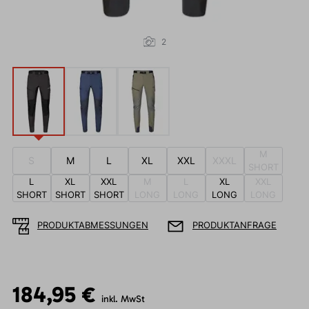
2
M
S
M
L
XL
XXL
XXXL
SHORT
L
XL
XXL
M
L
XL
XXL
SHORT
SHORT
SHORT
LONG
LONG
LONG
LONG
PRODUKTABMESSUNGEN
PRODUKTANFRAGE
184,95 €
inkl. MwSt