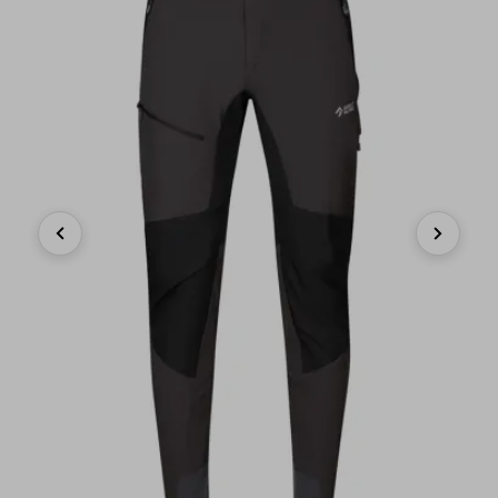
Previous
Next