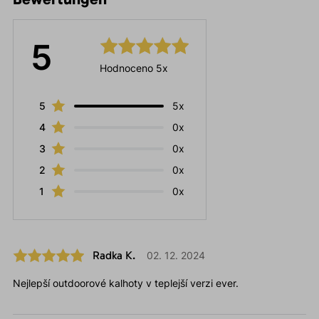
5
Hodnoceno 5x
5
5x
4
0x
3
0x
2
0x
1
0x
Radka K.
02. 12. 2024
Nejlepší outdoorové kalhoty v teplejší verzi ever.