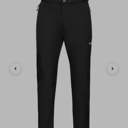
Previous
Next