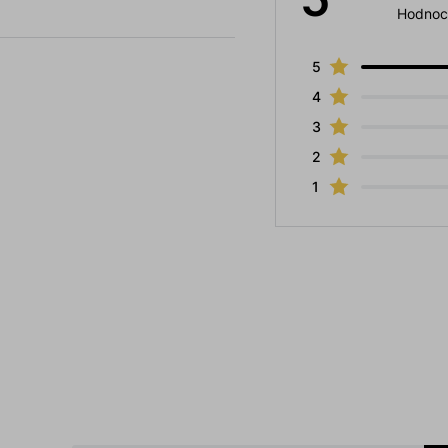
Hodnoc
5
4
3
2
1