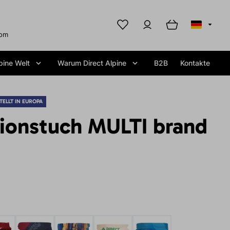
com
pine Welt
Warum Direct Alpine
B2B
Kontakte
TELLT IN EUROPA
tionstuch MULTI brand