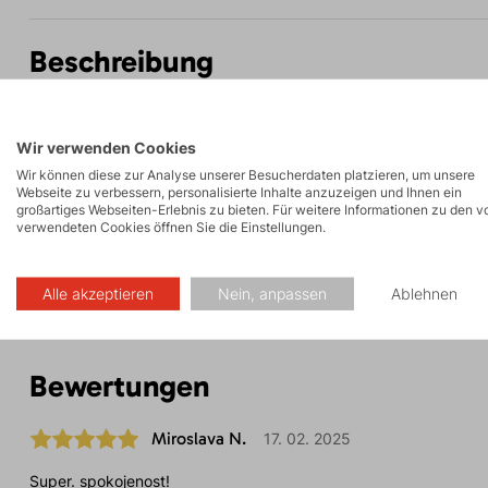
Beschreibung
Parameter
Wir verwenden Cookies
Wir können diese zur Analyse unserer Besucherdaten platzieren, um unsere
Webseite zu verbessern, personalisierte Inhalte anzuzeigen und Ihnen ein
großartiges Webseiten-Erlebnis zu bieten. Für weitere Informationen zu den v
Pflege
verwendeten Cookies öffnen Sie die Einstellungen.
Alle akzeptieren
Nein, anpassen
Ablehnen
Bewertungen
Miroslava N.
17. 02. 2025
Super. spokojenost!