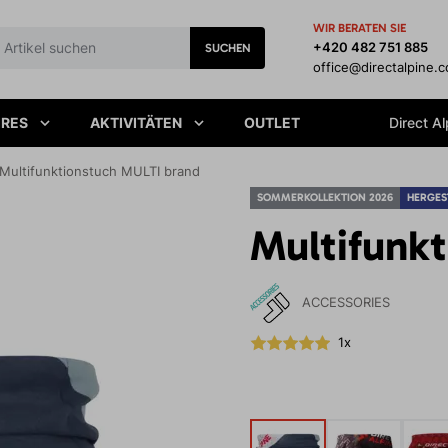
WIR BERATEN SIE
+420 482 751 885
SUCHEN
office@directalpine.
IRES
AKTIVITÄTEN
OUTLET
Direct Al
Multifunktionstuch MULTI brand
SOMMERKOLLEKTION 2026
HERGES
Multifunk
ACCESSORIES
1x