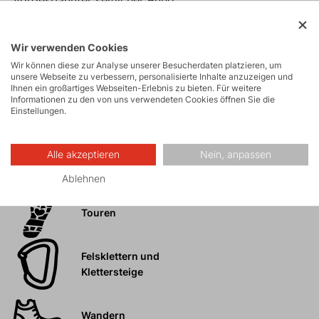
Vorgespannter seitlicher Bund.
Hosenladen mit Blende.
Zwei seitliche eingesetzte Taschen unter dem Bund
Wir verwenden Cookies
mit dekorativem Saum.
Wir können diese zur Analyse unserer Besucherdaten platzieren, um
Zwei hintere, vom Sattel verdeckte Taschen mit
unsere Webseite zu verbessern, personalisierte Inhalte anzuzeigen und
Ihnen ein großartiges Webseiten-Erlebnis zu bieten. Für weitere
dekorativem Saum.
Informationen zu den von uns verwendeten Cookies öffnen Sie die
Einstellungen.
Alle akzeptieren
Nein, anpassen
Aktivitäten
Ablehnen
Touren
Felsklettern und
Klettersteige
Wandern