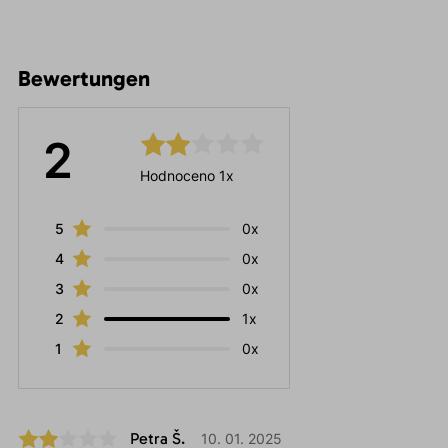
Bewertungen
2
Hodnoceno 1x
5
0x
4
0x
3
0x
2
1x
1
0x
Petra Š.
10. 01. 2025