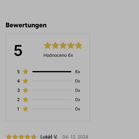
Bewertungen
5
Hodnoceno 6x
5
6x
4
0x
3
0x
2
0x
1
0x
Lukáš V.
04. 12. 2024