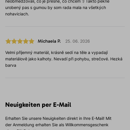
neobmedzovali, čo je presne, čo chcem :) Takto pekne
urobený pas s gumou by som rada mala na všetkých
nohaviciach.
Michaela P.
25. 06. 2026
Velmi příjemný materiál, krásně sedí na těle a vypadají
materiálově jako kalhoty. Nevadí při pohybu, strečové. Hezká
barva
Neuigkeiten per E-Mail
Erhalten Sie unsere Neuigkeiten direkt in Ihre E-Mail! Mit
der Anmeldung erhalten Sie als Willkommensgeschenk