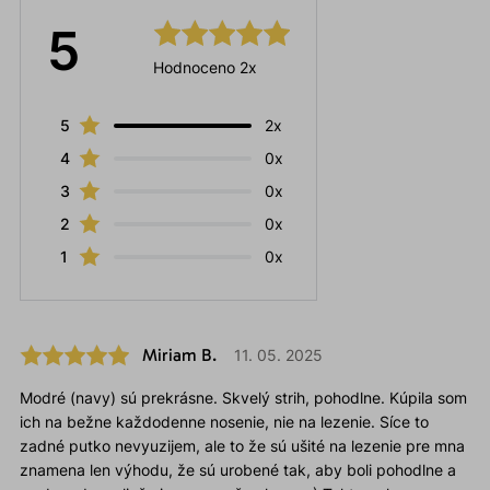
5
Hodnoceno 2x
5
2x
4
0x
3
0x
2
0x
1
0x
Miriam B.
11. 05. 2025
Modré (navy) sú prekrásne. Skvelý strih, pohodlne. Kúpila som
ich na bežne každodenne nosenie, nie na lezenie. Síce to
zadné putko nevyuzijem, ale to že sú ušité na lezenie pre mna
znamena len výhodu, že sú urobené tak, aby boli pohodlne a