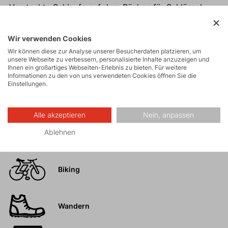
Versteckte Schlaufe auf dem Rücken für Schlüssel,
Karabiner,
Verstärkung im Rücken- und Oberschenkelbereich.
Wir verwenden Cookies
Vielseitig einsetzbar.
Wir können diese zur Analyse unserer Besucherdaten platzieren, um
unsere Webseite zu verbessern, personalisierte Inhalte anzuzeigen und
Ihnen ein großartiges Webseiten-Erlebnis zu bieten. Für weitere
Informationen zu den von uns verwendeten Cookies öffnen Sie die
Einstellungen.
Aktivitäten
Alle akzeptieren
Nein, anpassen
Ablehnen
Touren
Biking
Wandern