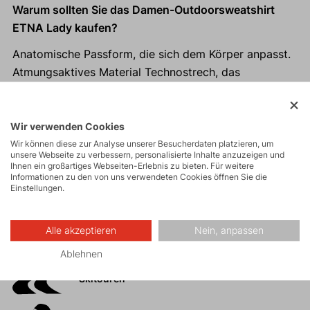
Warum sollten Sie das Damen-Outdoorsweatshirt
ETNA Lady kaufen?
Anatomische Passform, die sich dem Körper anpasst.
Atmungsaktives Material Technostrech, das
gleichzeitig angenehm wärmt.
Versteckte Seitentasche für Wertsachen
Hoher, enganliegender Kragen, der auch bei den
Wir verwenden Cookies
anspruchvollsten Bedingungen wärmt.
Wir können diese zur Analyse unserer Besucherdaten platzieren, um
unsere Webseite zu verbessern, personalisierte Inhalte anzuzeigen und
Einfache Pflege.
Ihnen ein großartiges Webseiten-Erlebnis zu bieten. Für weitere
Informationen zu den von uns verwendeten Cookies öffnen Sie die
Einstellungen.
Alle akzeptieren
Nein, anpassen
Aktivitäten
Ablehnen
Skitouren