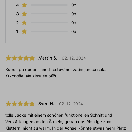
4
0x
3
0x
2
0x
1
0x
Martin S.
02. 12. 2024
Super, po dodání ihned testováno, zatím jen turistika
Krkonoše, ale zima se blíží.
Sven H.
02. 12. 2024
tolle Jacke mit einem schönen funktionellen Schnitt und
Verstärkungen an den Ärmeln, gebau das Richtige zum
Klettern, nicht zu warm. In der Achsel könnte etwas mehr Platz