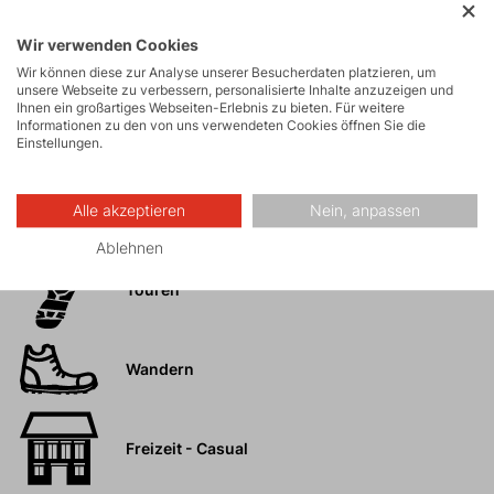
Praktische, durchsichtige Tasche
Einfaches Aufhängen des Rocks dank der
Wir verwenden Cookies
Wir können diese zur Analyse unserer Besucherdaten platzieren, um
Gürtelschlaufe an der Taille
unsere Webseite zu verbessern, personalisierte Inhalte anzuzeigen und
Ideal zum Wandern und für den Alltag
Ihnen ein großartiges Webseiten-Erlebnis zu bieten. Für weitere
Informationen zu den von uns verwendeten Cookies öffnen Sie die
Einstellungen.
Alle akzeptieren
Nein, anpassen
Aktivitäten
Ablehnen
Touren
Wandern
Freizeit - Casual