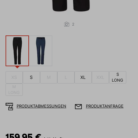
2
S
XS
S
M
L
XL
XXL
LONG
M
LONG
PRODUKTABMESSUNGEN
PRODUKTANFRAGE
159,95 €