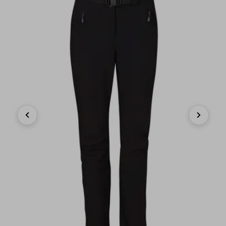
Previous
Next