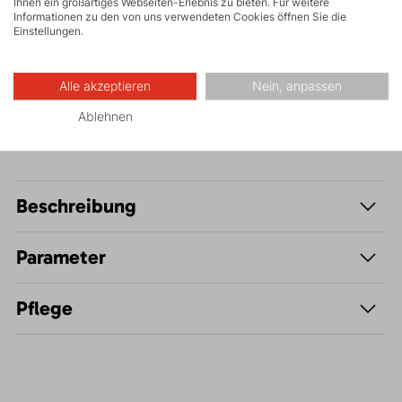
Felsklettern und
Ihnen ein großartiges Webseiten-Erlebnis zu bieten. Für weitere
Informationen zu den von uns verwendeten Cookies öffnen Sie die
Klettersteige
Einstellungen.
Wandern
Alle akzeptieren
Nein, anpassen
Ablehnen
Beschreibung
Parameter
Pflege