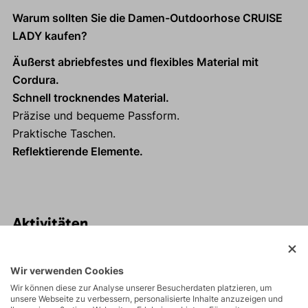
Warum sollten Sie die Damen-Outdoorhose CRUISE
LADY kaufen?
Äußerst abriebfestes und flexibles Material mit
Cordura.
Schnell trocknendes Material.
Präzise und bequeme Passform.
Praktische Taschen.
Reflektierende Elemente.
Aktivitäten
Touren
Wir verwenden Cookies
Wir können diese zur Analyse unserer Besucherdaten platzieren, um
unsere Webseite zu verbessern, personalisierte Inhalte anzuzeigen und