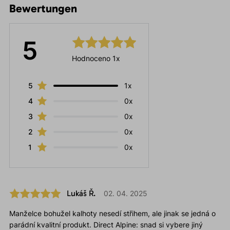
Bewertungen
5
Hodnoceno 1x
5
1x
4
0x
3
0x
2
0x
1
0x
Lukáš Ř.
02. 04. 2025
Manželce bohužel kalhoty nesedí střihem, ale jinak se jedná o
parádní kvalitní produkt. Direct Alpine: snad si vybere jiný