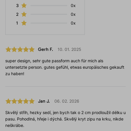
3
0x
2
0x
1
0x
Gerh F.
10. 01. 2025
super design, sehr gute passform auch für mich als
untersetzte person. gutes gefühl, etwas europäisches gekauft
zu haben!
Jan J.
06. 02. 2026
Skvělý střih, hezky sedí, jen bych tak o 2 cm prodloužil délku u
pasu. Pohodlná, hřeje i dýchá. Skvělý kryt zipu na krku, nikde
neškrábe.