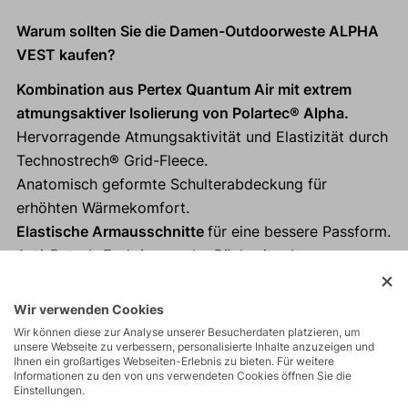
Warum sollten Sie die Damen-Outdoorweste ALPHA
VEST kaufen?
Kombination aus Pertex Quantum Air mit extrem
atmungsaktiver Isolierung von Polartec® Alpha.
Hervorragende Atmungsaktivität und Elastizität durch
Technostrech® Grid-Fleece.
Anatomisch geformte Schulterabdeckung für
erhöhten Wärmekomfort.
Elastische Armausschnitte
für eine bessere Passform.
Anti-Rutsch-Funktion an der Rückseite der
Unterkante.
Reflektierende Elemente
für mehr Sicherheit.
Wir verwenden Cookies
Wir können diese zur Analyse unserer Besucherdaten platzieren, um
unsere Webseite zu verbessern, personalisierte Inhalte anzuzeigen und
Ihnen ein großartiges Webseiten-Erlebnis zu bieten. Für weitere
Informationen zu den von uns verwendeten Cookies öffnen Sie die
Einstellungen.
Aktivitäten