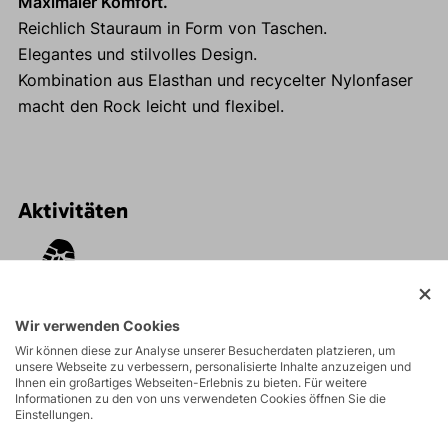
Maximaler Komfort.
Reichlich Stauraum in Form von Taschen.
Elegantes und stilvolles Design.
Kombination aus Elasthan und recycelter Nylonfaser
macht den Rock leicht und flexibel.
Aktivitäten
Touren
Wir verwenden Cookies
Wandern
Wir können diese zur Analyse unserer Besucherdaten platzieren, um
unsere Webseite zu verbessern, personalisierte Inhalte anzuzeigen und
Ihnen ein großartiges Webseiten-Erlebnis zu bieten. Für weitere
Informationen zu den von uns verwendeten Cookies öffnen Sie die
Einstellungen.
Freizeit - Casual