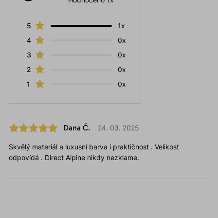
5
1x
4
0x
3
0x
2
0x
1
0x
Dana Č.
24. 03. 2025
Skvělý materiál a luxusní barva i praktičnost . Velikost
odpovídá . Direct Alpine nikdy nezklame.