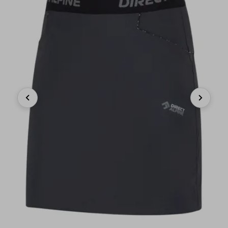
Previous
Next