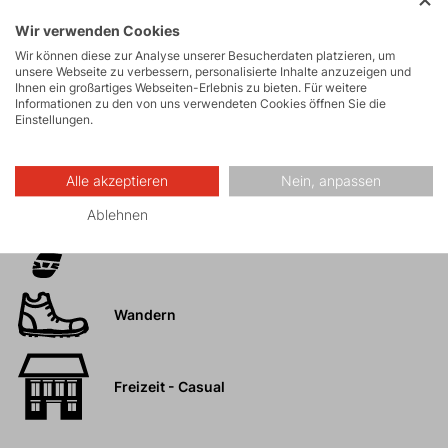
Modernes und elegantes Aussehen.
Wir verwenden Cookies
Gute Sichtbarkeit auch bei schlechten
Wir können diese zur Analyse unserer Besucherdaten platzieren, um
unsere Webseite zu verbessern, personalisierte Inhalte anzuzeigen und
Lichtverhältnissen.
Ihnen ein großartiges Webseiten-Erlebnis zu bieten. Für weitere
Informationen zu den von uns verwendeten Cookies öffnen Sie die
Einstellungen.
Aktivitäten
Alle akzeptieren
Nein, anpassen
Ablehnen
Touren
Wandern
Freizeit - Casual