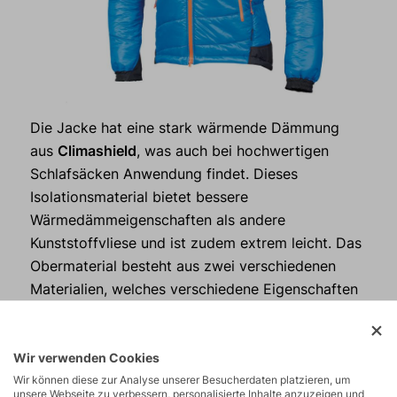
Die Jacke hat eine stark wärmende Dämmung
aus
Climashield
, was auch bei hochwertigen
Schlafsäcken Anwendung findet. Dieses
Isolationsmaterial bietet bessere
Wärmedämmeigenschaften als andere
Kunststoffvliese und ist zudem extrem leicht. Das
Obermaterial besteht aus zwei verschiedenen
Materialien, welches verschiedene Eigenschaften
aufweist. Während an den Schultern und der
Kapuze ein beständiges, robustes und
wasserdichtes Pertex Endurance Material zum
Wir verwenden Cookies
Einsatz kommt, besteht der Rest aus leichtem
Wir können diese zur Analyse unserer Besucherdaten platzieren, um
unsere Webseite zu verbessern, personalisierte Inhalte anzuzeigen und