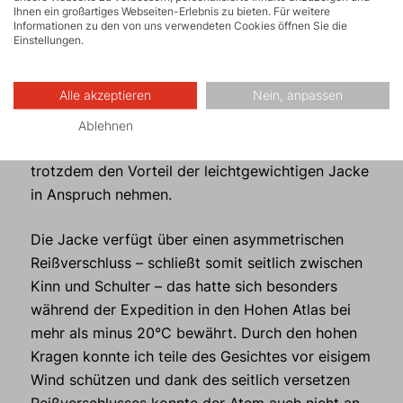
Pertex Quantum
Material um Gewicht zu sparen.
Ihnen ein großartiges Webseiten-Erlebnis zu bieten. Für weitere
Informationen zu den von uns verwendeten Cookies öffnen Sie die
Ich finde diese Kombination gut durchdacht, da
Einstellungen.
an bestimmten Stellen auf die verschiedenen
Materialansprüche bei Bergtouren gedacht wurde,
Alle akzeptieren
Nein, anpassen
die Qualität aber nicht darunter leidet. Denn
schließlich möchte ich bei Touren an denen es
Ablehnen
auch mal länger regnet innen trocken bleiben und
trotzdem den Vorteil der leichtgewichtigen Jacke
in Anspruch nehmen.
Die Jacke verfügt über einen asymmetrischen
Reißverschluss – schließt somit seitlich zwischen
Kinn und Schulter – das hatte sich besonders
während der Expedition in den Hohen Atlas bei
mehr als minus 20°C bewährt. Durch den hohen
Kragen konnte ich teile des Gesichtes vor eisigem
Wind schützen und dank des seitlich versetzen