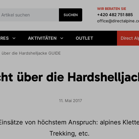
WIR BERATEN SIE
+420 482 751 885
SUCHEN
office@directalpine.
IRES
AKTIVITÄTEN
OUTLET
Direct Al
t über die Hardshelljacke GUIDE
cht über die Hardshellja
11. Mai 2017
 Einsätze von höchstem Anspruch: alpines Klette
Trekking, etc.