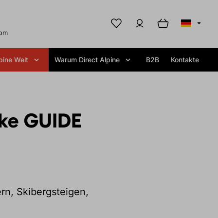
com
pine Welt
Warum Direct Alpine
B2B
Kontakte
cke GUIDE
rn, Skibergsteigen,