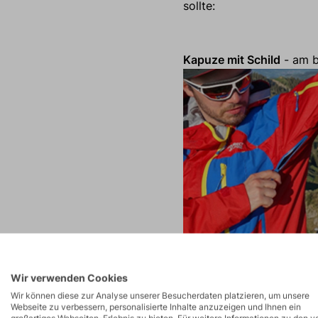
sollte:
Kapuze mit Schild
- am b
Wir verwenden Cookies
Wir können diese zur Analyse unserer Besucherdaten platzieren, um unsere
Webseite zu verbessern, personalisierte Inhalte anzuzeigen und Ihnen ein
Reißverschluss
- am lieb
großartiges Webseiten-Erlebnis zu bieten. Für weitere Informationen zu den v