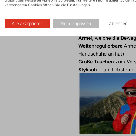
verwendeten Cookies öffnen Sie die Einstellungen.
Minustemperaturen anfri
Kein Klettverschluss
- de
nicht hoch rutscht
Alle akzeptieren
Nein, anpassen
Ablehnen
Unterarmbelüftung
um da
Ärme
l, welche die Bewe
Weitenregulierbare
Ärmel
Handschuhe an hat)
Große Taschen
zum Vers
Stylisch
- am liebsten bu