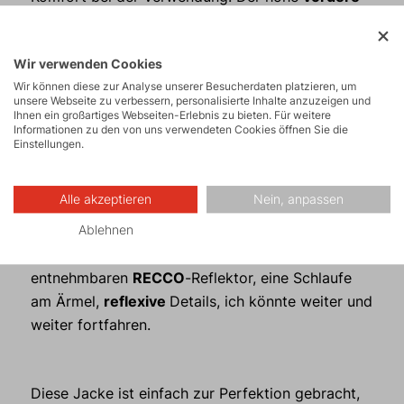
Teil des Kragens mit Öffnungen zum
Atmen
schützt das Kinn sowie die Nase und
Wir verwenden Cookies
aufgrund des
asymmetrischen
Wir können diese zur Analyse unserer Besucherdaten platzieren, um
Reißverschlusses
reiße ich mir schon nicht mehr
unsere Webseite zu verbessern, personalisierte Inhalte anzuzeigen und
die Barthaare vom Kinn. Jeder, der das einmal
Ihnen ein großartiges Webseiten-Erlebnis zu bieten. Für weitere
Informationen zu den von uns verwendeten Cookies öffnen Sie die
erlebt hat, weiß, worüber ich spreche. ;-) Der
Einstellungen.
geöffnete Kragen lässt sich mit
flachen
Magneten
sichern, damit er dir im Wind
Alle akzeptieren
Nein, anpassen
nicht in das Gesicht schlägt. Die sehr
voluminöse
Brusttasche,
plus eine zusätzliche
Ablehnen
Tasche am Ärmel mit einem
entnehmbaren
RECCO
-Reflektor, eine Schlaufe
am Ärmel,
reflexive
Details, ich könnte weiter und
weiter fortfahren.
Diese Jacke ist einfach zur Perfektion gebracht,