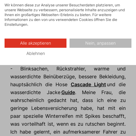
Wir können diese zur Analyse unserer Besucherdaten platzieren, um
die Serpentinen und... Ich bin da, ich lebe, ohne
unsere Webseite zu verbessern, personalisierte Inhalte anzuzeigen und
Fall, Unfall, Quetschungen. Und was komisch ist,
Ihnen ein großartiges Webseiten-Erlebnis zu bieten. Für weitere
Informationen zu den von uns verwendeten Cookies öffnen Sie die
in einer solchen abartigen Weise hat es mir
Einstellungen.
wirklich, aber wirklich gefallen.
Alle akzeptieren
Nein, anpassen
Und so fahre ich seit diesem Zeitpunkt ständig,
bei Sonne, Regen, Nebel, Schnee. Ich habe ein
Ablehnen
paar Sachen gekauft, die mir die Fahrt erleichtern
- Blinksachen, Rückstrahler, warme und
wasserdichte Beinüberzüge, bessere Bekleidung,
hauptsächlich die Hose
Cascade Light
und die
wasserdichte Jacke
Guide
. Meine Frau, die
wahrscheinlich gedacht hat, dass ich eine zu
geringe Lebensversicherung habe, hat mit ein
paar spezielle Winterreifen mit Spikes beschafft,
was vorteilhaft ist, wenn es zu rutschen beginnt.
Ich habe gelernt, ein aufmerksamerer Fahrer zu