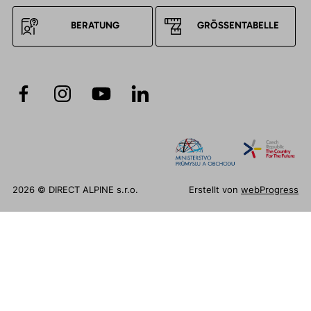
BERATUNG
GRÖSSENTABELLE
2026 © DIRECT ALPINE s.r.o.
Erstellt von
webProgress