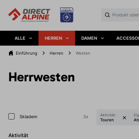
ALLE
HERREN
DAMEN
ACCESSO
Einführung
Herren
Westen
Herrwesten
Aktivität:
Ei
Skladem
3x
Touren
At
Aktivität