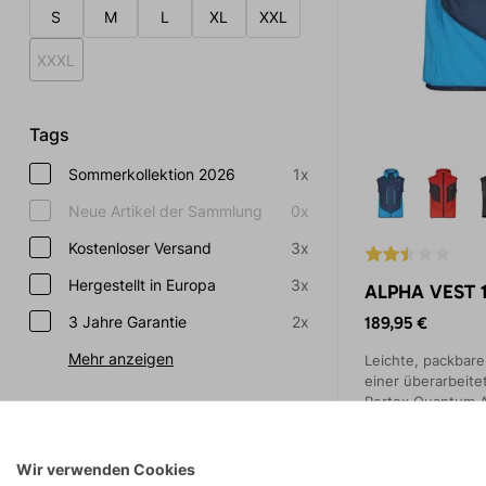
S
M
L
XL
XXL
XXXL
Tags
Sommerkollektion 2026
1x
Neue Artikel der Sammlung
0x
Kostenloser Versand
3x
Hergestellt in Europa
3x
ALPHA VEST 1
3 Jahre Garantie
2x
189,95 €
Mehr anzeigen
Leichte, packbar
einer überarbeite
Pertex Quantum Ai
Eigenschaften
Seitenteilen durc
Fleecematerial er
Winddicht
3x
Wir verwenden Cookies