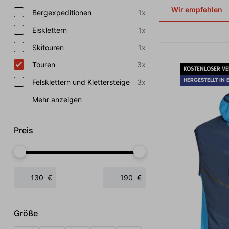
Wir empfehlen
Bergexpeditionen
1x
Eisklettern
1x
Skitouren
1x
Touren
3x
KOSTENLOSER V
HERGESTELLT IN 
Felsklettern und Klettersteige
3x
Mehr anzeigen
Preis
€
€
Größe