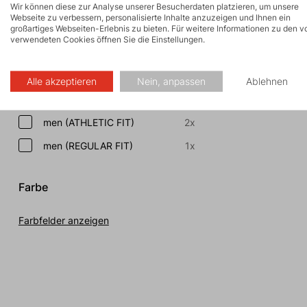
Wir können diese zur Analyse unserer Besucherdaten platzieren, um unsere
Atmungsaktiv
3x
Webseite zu verbessern, personalisierte Inhalte anzuzeigen und Ihnen ein
großartiges Webseiten-Erlebnis zu bieten. Für weitere Informationen zu den v
Fast and Light
1x
verwendeten Cookies öffnen Sie die Einstellungen.
Aufgewärmt
1x
Alle akzeptieren
Nein, anpassen
Ablehnen
Schnitt
men (ATHLETIC FIT)
2x
men (REGULAR FIT)
1x
Farbe
Farbfelder anzeigen