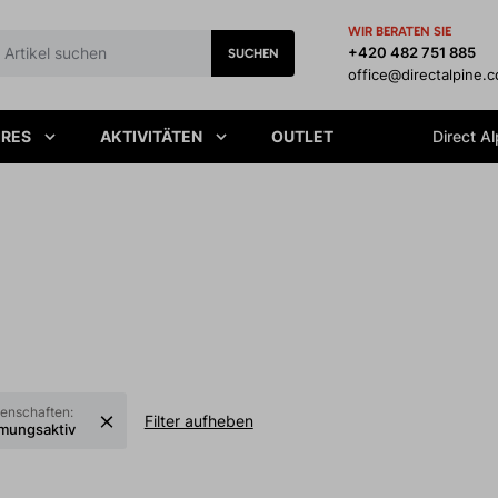
WIR BERATEN SIE
+420 482 751 885
SUCHEN
office@directalpine.
IRES
AKTIVITÄTEN
OUTLET
Direct Al
genschaften:
Filter aufheben
mungsaktiv