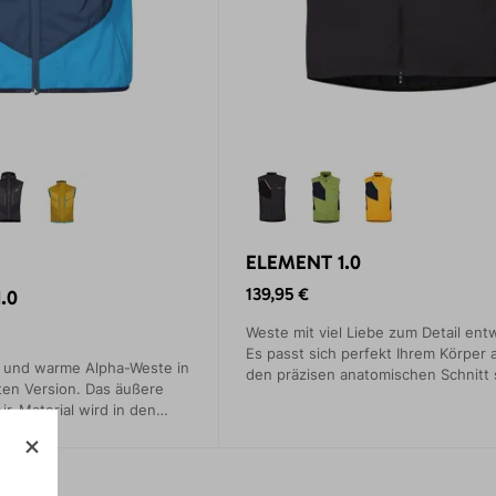
ELEMENT 1.0
139,95 €
.0
Weste mit viel Liebe zum Detail ent
Es passt sich perfekt Ihrem Körper 
e und warme Alpha-Weste in
den präzisen anatomischen Schnitt s
ten Version. Das äußere
wie angegossen und schränkt die
r-Material wird in den
Bewegungsfreiheit nicht ein.
h Technostrech® Grid-
gänzt.