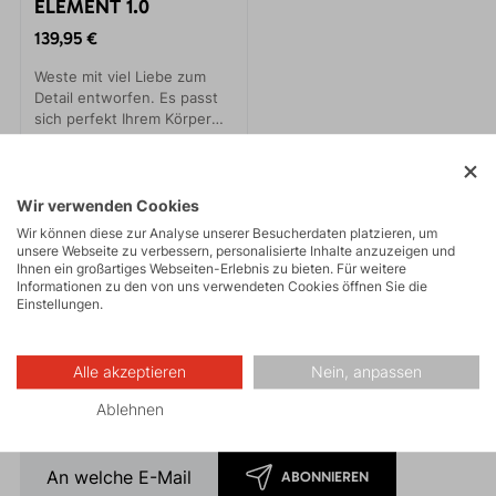
ELEMENT 1.0
139,95 €
Weste mit viel Liebe zum
Detail entworfen. Es passt
sich perfekt Ihrem Körper
an. Durch den präzisen
anatomischen Schnitt sitzt
es wie angegossen und
Neuigkeiten per E-Mail
schränkt die
Wir verwenden Cookies
Bewegungsfreiheit nicht
Wir können diese zur Analyse unserer Besucherdaten platzieren, um
ein.
Erhalten Sie unsere Neuigkeiten direkt in Ihre E-Mail! Mit
unsere Webseite zu verbessern, personalisierte Inhalte anzuzeigen und
Ihnen ein großartiges Webseiten-Erlebnis zu bieten. Für weitere
der Anmeldung erhalten Sie als Willkommensgeschenk
Informationen zu den von uns verwendeten Cookies öffnen Sie die
einen 5% Rabatt.
Einstellungen.
Der Rabatt kann nicht auf bereits reduzierte
Warenangewendet werden.
Alle akzeptieren
Nein, anpassen
* Durch die Anmeldung stimmen Sie der
Verarbeitung
personenbezogener Daten
zu.
Ablehnen
ABONNIEREN