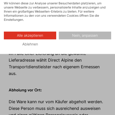
Wir können diese zur Analyse unserer Besucherdaten platzieren, um
Versandpreis spätestens im Bestellprozess vor
unsere Webseite zu verbessern, personalisierte Inhalte anzuzeigen und
Absenden der Bestellung angezeigt. Das Risiko
Ihnen ein großartiges Webseiten-Erlebnis zu bieten. Für weitere
Informationen zu den von uns verwendeten Cookies öffnen Sie die
des Schadens geht mit der Übergabe der Ware an
Einstellungen.
den Transportdienstleister auf den Käufer über.
Alle akzeptieren
Nein, anpassen
Lieferung an die Lieferadresse:
Ablehnen
Im Falle einer Lieferung an die gewählte
Lieferadresse wählt Direct Alpine den
Transportdienstleister nach eigenem Ermessen
aus.
Abholung vor Ort:
Die Ware kann nur vom Käufer abgeholt werden.
Diese Person muss sich ausreichend ausweisen