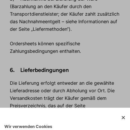
(Barzahlung an den Käufer durch den
Transportdienstleister; der Käufer zahlt zusätzlich
das Nachnahmeentgelt – siehe Informationen auf
der Seite „Liefermethoden“).
Ordersheets können spezifische
Zahlungsbedingungen enthalten.
6. Lieferbedingungen
Die Lieferung erfolgt entweder an die gewählte
Lieferadresse oder durch Abholung vor Ort. Die
Versandkosten trägt der Käufer gemäß dem
Preisverzeichnis, das auf der Seite
„Liefermethoden“ veröffentlicht ist, sofern nichts
anderes vereinbart wurde. Bei Bestellung über
Wir verwenden Cookies
das B2B-Portal von Direct Alpine wird der genaue