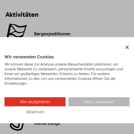
Aktivitäten
Bergexpeditionen
Eisklettern
Wir verwenden Cookies
Wir können diese zur Analyse unserer Besucherdaten platzieren, um
unsere Webseite zu verbessern, personalisierte Inhalte anzuzeigen und
Ihnen ein großartiges Webseiten-Erlebnis zu bieten. Für weitere
Skitouren
Informationen zu den von uns verwendeten Cookies öffnen Sie die
Einstellungen.
Touren
Alle akzeptieren
Nein, anpassen
Ablehnen
Felsklettern und
Klettersteige