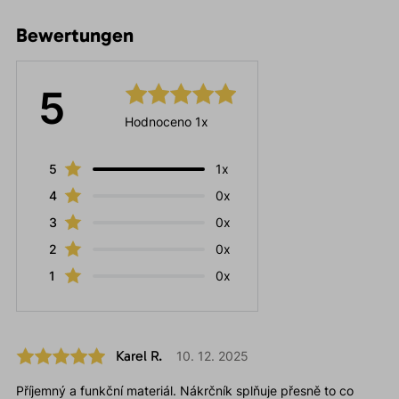
Bewertungen
5
Hodnoceno 1x
5
1x
4
0x
3
0x
2
0x
1
0x
Karel R.
10. 12. 2025
Příjemný a funkční materiál. Nákrčník splňuje přesně to co