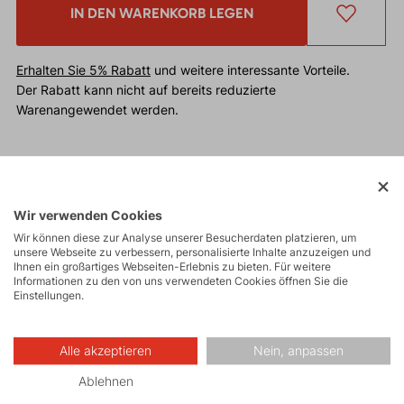
IN DEN WARENKORB LEGEN
Erhalten Sie 5% Rabatt
und weitere interessante Vorteile.
Der Rabatt kann nicht auf bereits reduzierte
Warenangewendet werden.
Funktionelle Mütze. Das Material sorgt für sehr gute
thermoregulierende Eigenschaften und schnelles
Trocknen. Geeignet unter einem Helm für eine breite
Wir verwenden Cookies
Palette von Winter – oder Bergaktivitäten wie
Wir können diese zur Analyse unserer Besucherdaten platzieren, um
unsere Webseite zu verbessern, personalisierte Inhalte anzuzeigen und
Skitouren, Skilanglauf, Klettern, Trekking, Laufen.
Ihnen ein großartiges Webseiten-Erlebnis zu bieten. Für weitere
Informationen zu den von uns verwendeten Cookies öffnen Sie die
Einstellungen.
Alle akzeptieren
Nein, anpassen
Ablehnen