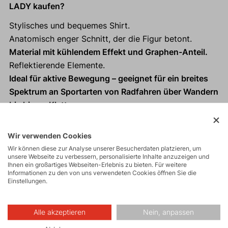
LADY kaufen?
Stylisches und bequemes Shirt.
Anatomisch enger Schnitt, der die Figur betont.
Material mit kühlendem Effekt und Graphen-Anteil.
Reflektierende Elemente.
Ideal für aktive Bewegung – geeignet für ein breites
Spektrum an Sportarten von Radfahren über Wandern
bis hin zu Klettern.
Praktische Daumen- und Uhrenöffnungen an beiden
Ärmeln.
Wir verwenden Cookies
Wir können diese zur Analyse unserer Besucherdaten platzieren, um
unsere Webseite zu verbessern, personalisierte Inhalte anzuzeigen und
Ihnen ein großartiges Webseiten-Erlebnis zu bieten. Für weitere
Informationen zu den von uns verwendeten Cookies öffnen Sie die
Einstellungen.
Aktivitäten
Alle akzeptieren
Nein, anpassen
Touren