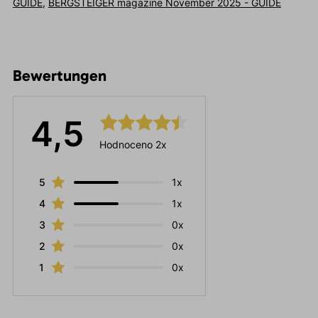
GUIDE
,
BERGSTEIGER magazine November 2025 - GUIDE
Bewertungen
4,5
Hodnoceno 2x
5
1x
4
1x
3
0x
2
0x
1
0x