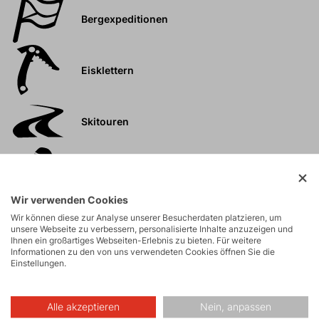
Bergexpeditionen
Eisklettern
Skitouren
Touren
Wir verwenden Cookies
Felsklettern und
Wir können diese zur Analyse unserer Besucherdaten platzieren, um
unsere Webseite zu verbessern, personalisierte Inhalte anzuzeigen und
Klettersteige
Ihnen ein großartiges Webseiten-Erlebnis zu bieten. Für weitere
Informationen zu den von uns verwendeten Cookies öffnen Sie die
Einstellungen.
Hochtouren
Alle akzeptieren
Nein, anpassen