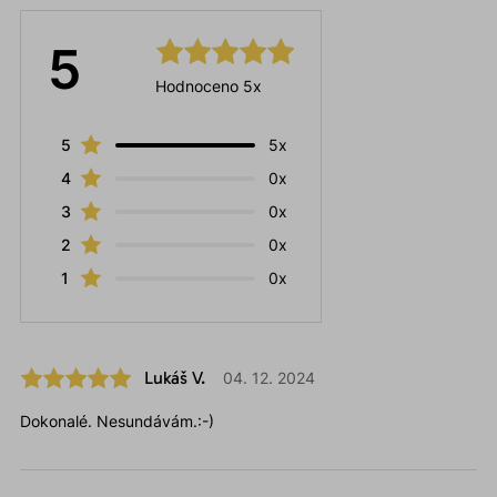
5
Hodnoceno 5x
5
5x
4
0x
3
0x
2
0x
1
0x
Lukáš V.
04. 12. 2024
Dokonalé. Nesundávám.:-)