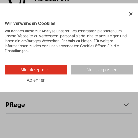
Klettersteige
Wir verwenden Cookies
Freizeit - Casual
Wir können diese zur Analyse unserer Besucherdaten platzieren, um
unsere Webseite zu verbessern, personalisierte Inhalte anzuzeigen und
Ihnen ein großartiges Webseiten-Erlebnis zu bieten. Für weitere
Informationen zu den von uns verwendeten Cookies öffnen Sie die
Einstellungen.
Beschreibung
Alle akzeptieren
Nein, anpassen
Ablehnen
Parameter
Pflege