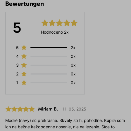
Bewertungen
5
Hodnoceno 2x
5
2x
4
0x
3
0x
2
0x
1
0x
Miriam B.
11. 05. 2025
Modré (navy) sú prekrásne. Skvelý strih, pohodlne. Kúpila som
ich na bežne každodenne nosenie, nie na lezenie. Síce to