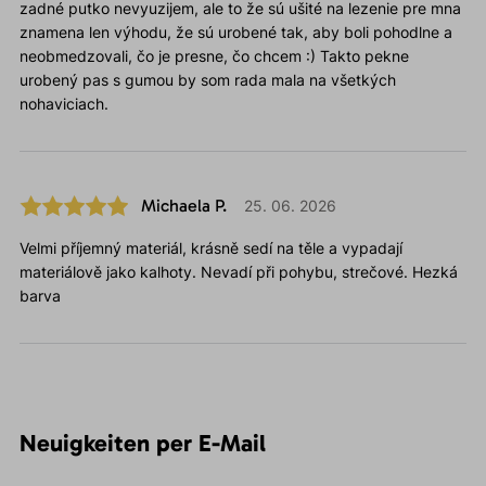
zadné putko nevyuzijem, ale to že sú ušité na lezenie pre mna
znamena len výhodu, že sú urobené tak, aby boli pohodlne a
neobmedzovali, čo je presne, čo chcem :) Takto pekne
urobený pas s gumou by som rada mala na všetkých
nohaviciach.
Michaela P.
25. 06. 2026
Velmi příjemný materiál, krásně sedí na těle a vypadají
materiálově jako kalhoty. Nevadí při pohybu, strečové. Hezká
barva
Neuigkeiten per E-Mail